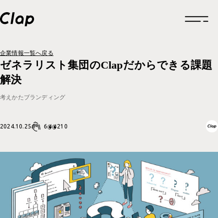
企業情報一覧へ戻る
トップページ
ゼネラリスト集団のClapだからできる課題
解決
企業情報
考えかた
ブランディング
企業情報一覧
制作実績
6
2024.10.25
企業概要
210
制作実績一覧
採用情報
福利厚生
ロゴデザイン
お知らせ
福利厚生一覧
クリエイティブ
グルメ
働きかた
福利厚生
ブランドサイト
考えかた
考えかた
社内の取り組み
ブランディング
ブランディング