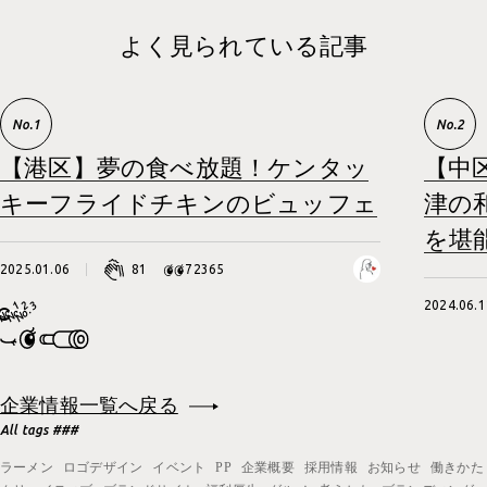
よく見られている記事
【港区】夢の食べ放題！ケンタッ
【中
キーフライドチキンのビュッフェ
津の
を堪
2025.01.06
81
72365
2024.06.1
企業情報一覧へ戻る
All tags ###
ラーメン
ロゴデザイン
イベント
PP
企業概要
採用情報
お知らせ
働きかた