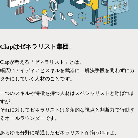
社内の取り組み一覧
採用サイト
イベント
コーポレートサイト
PP
WEBデザイン
考えかた
UI・UX 設計
Clapはゼネラリスト集団。
グラフィックデザイン
Clapが考える「ゼネラリスト」とは、
パッケージデザイン
幅広いアイディアとスキルを武器に、解決手段を問わずにカ
イラスト
タチにしていく人材のことです。
インタラクティブコンテンツ
一つのスキルや特徴を持つ人材はスペシャリストと呼ばれま
メディア運用
すが、
それに対してゼネラリストは多角的な視点と判断力で行動す
るオールラウンダーです。
あらゆる分野に精通したゼネラリストが揃うClapは、