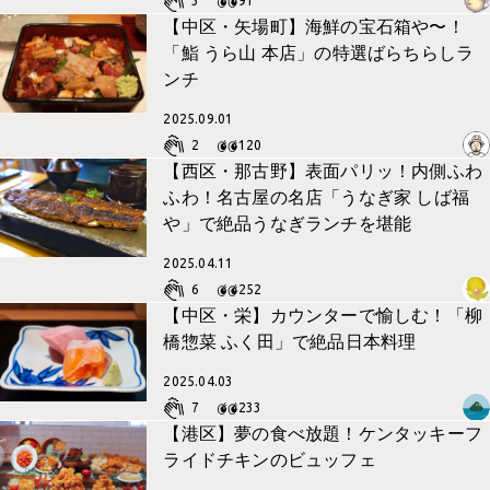
3
91
【中区・矢場町】海鮮の宝石箱や〜！
「鮨 うら山 本店」の特選ばらちらしラ
ンチ
2025.09.01
2
120
【西区・那古野】表面パリッ！内側ふわ
ふわ！名古屋の名店「うなぎ家 しば福
や」で絶品うなぎランチを堪能
2025.04.11
6
252
【中区・栄】カウンターで愉しむ！「柳
橋惣菜 ふく田」で絶品日本料理
2025.04.03
7
233
【港区】夢の食べ放題！ケンタッキーフ
ライドチキンのビュッフェ