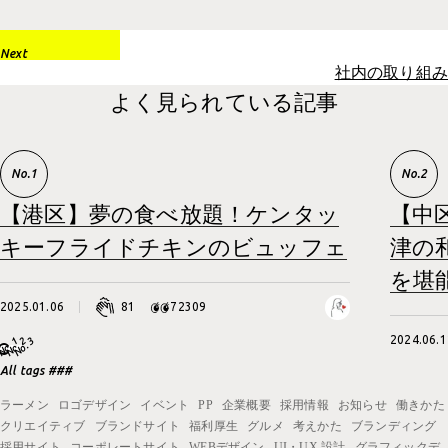
Next
社内の取り組み
よく見られている記事
【港区】夢の食べ放題！ケンタッ
【中
キーフライドチキンのビュッフェ
津の
を堪
2025.01.06
81
72309
2024.06.1
All tags ###
ラーメン
ロゴデザイン
イベント
PP
企業概要
採用情報
お知らせ
働きかた
クリエイティブ
ブランドサイト
福利厚生
グルメ
考えかた
ブランディング
採用サイト
コーポレートサイト
WEBデザイン
UI・UX 設計
グラフィックデ