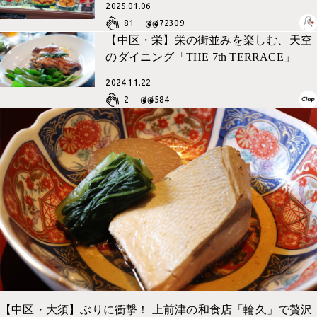
2025.01.06
81
72309
【中区・栄】栄の街並みを楽しむ、天空
のダイニング「THE 7th TERRACE」
2024.11.22
2
584
【中区・大須】ぶりに衝撃！ 上前津の和食店「輪久」で贅沢