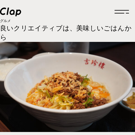
グルメ
良いクリエイティブは、美味しいごはんか
ら
トップページ
企業情報
企業情報一覧
制作実績
企業概要
制作実績一覧
採用情報
福利厚生
ロゴデザイン
お知らせ
福利厚生一覧
クリエイティブ
グルメ
働きかた
福利厚生
ブランドサイト
考えかた
考えかた
社内の取り組み
ブランディング
ブランディング