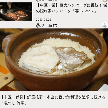
【中区・栄】巨大ハンバーグに舌鼓！ 栄
の隠れ家ハンバーグ「喜 ～Joie～」
2023.09.29
5
273
【中区・伏見】鮮度抜群！本当に旨い魚料理を追求し続ける
「魚めし 竹亭」