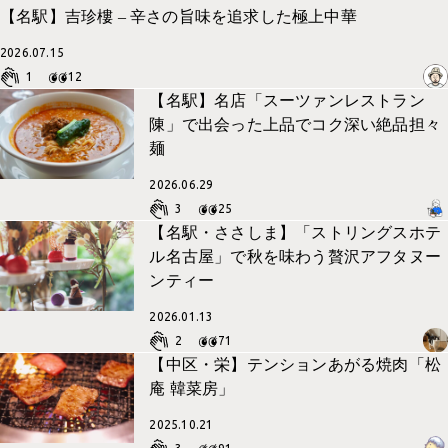
社内の取り組み一覧
【名駅】吉珍樓 – 辛さの旨味を追求した極上中華
採用サイト
イベント
2026.07.15
コーポレートサイト
1
12
PP
WEBデザイン
【名駅】名店「スーツァンレストラン
考えかた
陳」で出会った上品でコク深い絶品担々
UI・UX 設計
麺
グラフィックデザイン
2026.06.29
パッケージデザイン
3
25
【名駅・ささしま】「ストリングスホテ
イラスト
ル名古屋」で秋を味わう贅沢アフタヌー
インタラクティブコンテンツ
ンティー
メディア運用
2026.01.13
2
71
【中区・栄】テンションあがる焼肉「松
庵 韓菜房」
2025.10.21