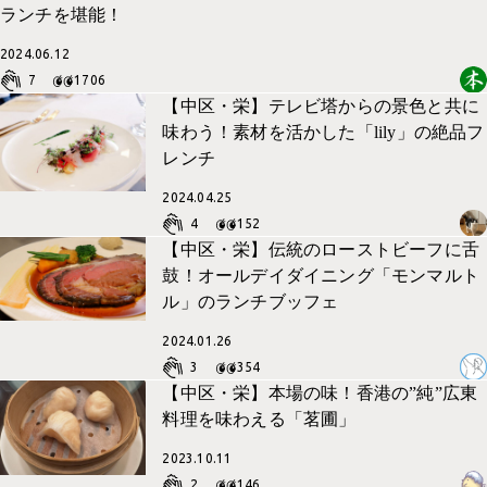
ランチを堪能！
2024.06.12
7
1706
【中区・栄】テレビ塔からの景色と共に
味わう！素材を活かした「lily」の絶品フ
レンチ
2024.04.25
4
152
【中区・栄】伝統のローストビーフに舌
鼓！オールデイダイニング「モンマルト
ル」のランチブッフェ
2024.01.26
3
354
【中区・栄】本場の味！香港の”純”広東
料理を味わえる「茗圃」
2023.10.11
2
146