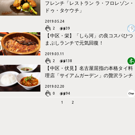
フレンチ「レストラン ラ・フロレゾン・
ドゥ・タケウチ」
2019.05.24
2
39
【中区・栄】「しら河」の良コスパひつ
まぶしランチで元気回復！
2019.03.11
2
138
【中区・伏見】名古屋屈指の本格タイ料
理店「サイアムガーデン」の贅沢ランチ
2019.02.20
0
94
1
2