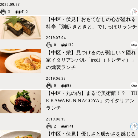
2023.09.27
3
410
【中区・伏見】おもてなしの心が溢れる
料亭「別邸 きときと」でしっぽりランチ
2019.07.04
0
132
【中区・栄】見つけるのが難しい？隠れ
家イタリアンバル「tredi （トレディ）」
の燻製ランチ
2019.06.25
0
95
【中区・丸の内】まるで美術館！？「TH
E KAWABUN NAGOYA」のイタリアン
ランチ
2019.06.19
2
141
【中区・伏見】優しさと暖かさを感じる