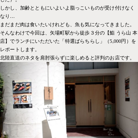
社内の取り組み一覧
採用サイト
しかし、加齢とともにいよいよ脂っこいものが受け付けなく
イベント
なり…
コーポレートサイト
PP
まだまだ肉は食いたいけれども、魚も気になってきました。
WEBデザイン
そんなわけで今回は、矢場町駅から徒歩３分の【鮨 うら山 本
考えかた
UI・UX 設計
店】でランチにいただいた「特選ばらちらし」（5,000円）を
レポートします。
グラフィックデザイン
北陸直送のネタを肩肘張らずに楽しめると評判のお店です。
パッケージデザイン
イラスト
インタラクティブコンテンツ
メディア運用