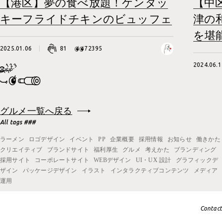
【港区】夢の食べ放題！ケンタッ
【中
キーフライドチキンのビュッフェ
津の
を堪
2025.01.06
81
72395
2024.06.1
グルメ一覧へ戻る
All tags ###
ラーメン
ロゴデザイン
イベント
PP
企業概要
採用情報
お知らせ
働きかた
クリエイティブ
ブランドサイト
福利厚生
グルメ
考えかた
ブランディング
採用サイト
コーポレートサイト
WEBデザイン
UI・UX 設計
グラフィックデ
ザイン
パッケージデザイン
イラスト
インタラクティブコンテンツ
メディア
運用
Contact