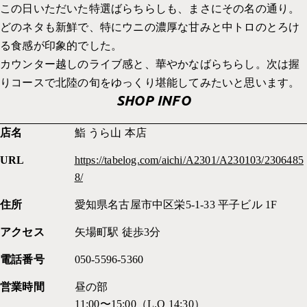
この日いただいた特選ばらちらしも、まさにその名の通り。
どのネタも新鮮で、特にウニの濃厚な甘みと中トロのとろけ
る食感が印象的でした。
カウンター越しのライブ感と、華やかなばらちらし。次は握
りコースで北陸の旬をゆっくり堪能してみたいと思います。
SHOP INFO
店名
鮨 うら山 本店
URL
https://tabelog.com/aichi/A2301/A230103/2306485
8/
住所
愛知県名古屋市中区栄5-1-33 平子ビル 1F
アクセス
矢場町駅 徒歩3分
電話番号
050-5596-5360
営業時間
昼の部
11:00〜15:00（L.O 14:30）