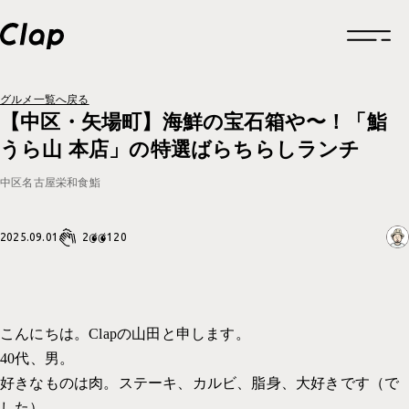
グルメ一覧へ戻る
トップページ
【中区・矢場町】海鮮の宝石箱や〜！「鮨
うら山 本店」の特選ばらちらしランチ
企業情報
中区
名古屋
栄
和食
鮨
企業情報一覧
制作実績
2
2025.09.01
企業概要
120
制作実績一覧
採用情報
福利厚生
ロゴデザイン
お知らせ
福利厚生一覧
クリエイティブ
グルメ
こんにちは。Clapの山田と申します。
働きかた
福利厚生
40代、男。
ブランドサイト
考えかた
考えかた
社内の取り組み
好きなものは肉。ステーキ、カルビ、脂身、大好きです（で
ブランディング
した）。
ブランディング