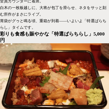
全員カウンターに着席。
白木の一枚板越しに、大将が包丁を滑らせ、ネタをサッと刻
む所作がまさにライブ。
胃袋がグゥと鳴る頃、重箱が到着――いよいよ「特選ばらち
らし」タイムです。
彩りも食感も賑やかな「特選ばらちらし」5,000
円