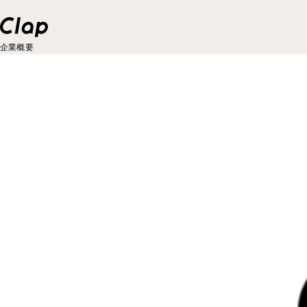
企業概要
トップページ
企業情報
企業情報一覧
制作実績
企業概要
制作実績一覧
採用情報
福利厚生
ロゴデザイン
お知らせ
福利厚生一覧
クリエイティブ
グルメ
働きかた
福利厚生
ブランドサイト
考えかた
考えかた
社内の取り組み
ブランディング
ブランディング