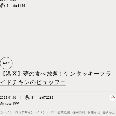
5
1156
【港区】夢の食べ放題！ケンタッキーフラ
イドチキンのビュッフェ
2025.01.06
81
72282
All tags ###
ラーメン
ロゴデザイン
イベント
PP
企業概要
採用情報
お知らせ
働きかた