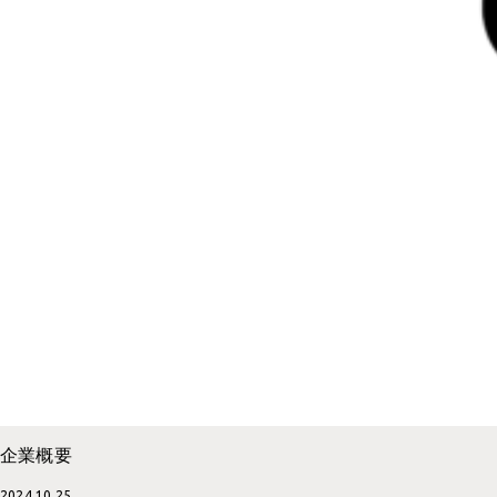
社内の取り組み一覧
採用サイト
イベント
コーポレートサイト
PP
WEBデザイン
考えかた
UI・UX 設計
グラフィックデザイン
パッケージデザイン
イラスト
インタラクティブコンテンツ
メディア運用
企業概要
2024.10.25