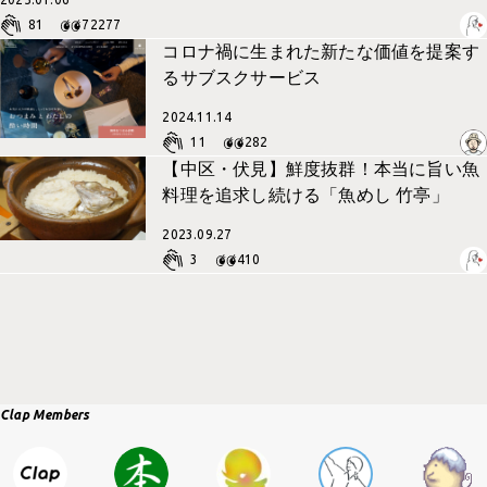
81
72277
コロナ禍に生まれた新たな価値を提案す
るサブスクサービス
2024.11.14
11
282
【中区・伏見】鮮度抜群！本当に旨い魚
料理を追求し続ける「魚めし 竹亭」
2023.09.27
3
410
Clap
Members