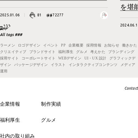
を堪
2025.01.06
81
72277
2024.06.1
All tags ###
ラーメン
ロゴデザイン
イベント
PP
企業概要
採用情報
お知らせ
働きかた
クリエイティブ
ブランドサイト
福利厚生
グルメ
考えかた
ブランディング
採用サイト
コーポレートサイト
WEBデザイン
UI・UX 設計
グラフィックデ
ザイン
パッケージデザイン
イラスト
インタラクティブコンテンツ
メディア
運用
Contact
企業情報
制作実績
福利厚生
グルメ
社内の取り組み