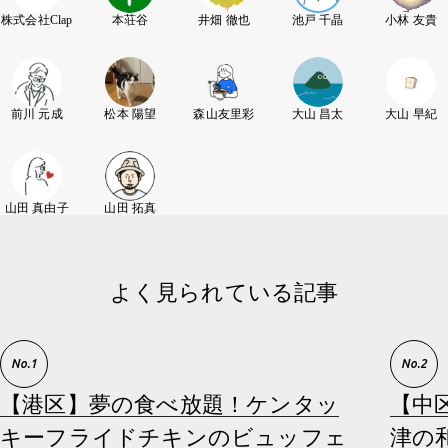
株式会社Clap
本荘谷
井畑 徹也
池戸 千晶
小林 友貴
前川 元成
松本 陽望
森山友里彩
大山 昌太
大山 早紀
山田 真由子
山田 拓真
よく見られている記事
【港区】夢の食べ放題！ケンタッ
【中
キーフライドチキンのビュッフェ
津の