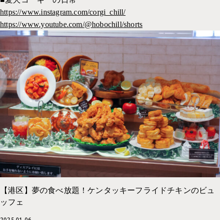
社内の取り組み一覧
採用サイト
https://www.instagram.com/corgi_chill/
イベント
https://www.youtube.com/@hobochill/shorts
コーポレートサイト
PP
WEBデザイン
考えかた
UI・UX 設計
グラフィックデザイン
パッケージデザイン
イラスト
インタラクティブコンテンツ
メディア運用
【港区】夢の食べ放題！ケンタッキーフライドチキンのビュ
ッフェ
2025.01.06