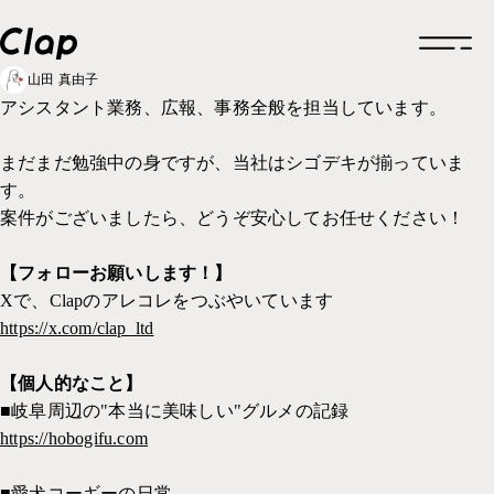
山田 真由子
アシスタント業務、広報、事務全般を担当しています。
トップページ
まだまだ勉強中の身ですが、当社はシゴデキが揃っていま
す。
企業情報
案件がございましたら、どうぞ安心してお任せください！
企業情報一覧
制作実績
【フォローお願いします！】
企業概要
Xで、Clapのアレコレをつぶやいています
制作実績一覧
https://x.com/clap_ltd
採用情報
福利厚生
ロゴデザイン
お知らせ
福利厚生一覧
【個人的なこと】
クリエイティブ
グルメ
■岐阜周辺の"本当に美味しい"グルメの記録
働きかた
福利厚生
ブランドサイト
https://hobogifu.com
考えかた
考えかた
社内の取り組み
ブランディング
ブランディング
■愛犬コーギーの日常