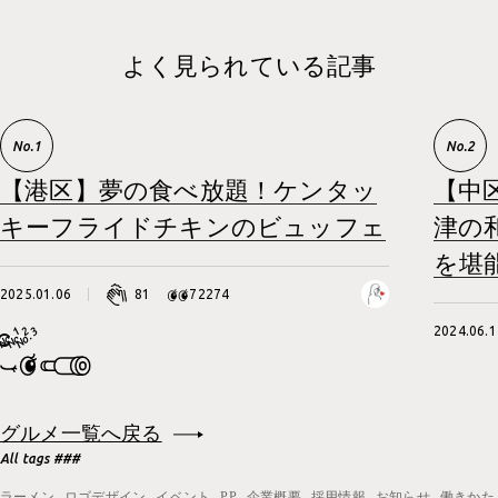
よく見られている記事
【港区】夢の食べ放題！ケンタッ
【中
キーフライドチキンのビュッフェ
津の
を堪
2025.01.06
81
72274
2024.06.1
グルメ一覧へ戻る
All tags ###
ラーメン
ロゴデザイン
イベント
PP
企業概要
採用情報
お知らせ
働きかた