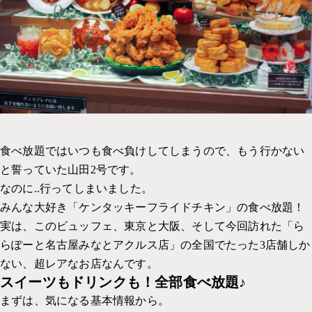
社内の取り組み一覧
採用サイト
イベント
コーポレートサイト
PP
WEBデザイン
考えかた
UI・UX 設計
グラフィックデザイン
パッケージデザイン
食べ放題ではいつも食べ負けしてしまうので、もう行かない
イラスト
と誓っていた山田2号です。
なのに..行ってしまいました。
インタラクティブコンテンツ
みんな大好き「ケンタッキーフライドチキン」の食べ放題！
メディア運用
実は、このビュッフェ、東京と大阪、そして今回訪れた「ら
らぽーと名古屋みなとアクルス店」の全国でたった3店舗しか
ない、超レアなお店なんです。
スイーツもドリンクも！全部食べ放題♪
まずは、気になる基本情報から。