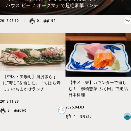
ハウス ビーフ オークマ」で超絶豪華ランチ
2018.08.10
0
192
【中区・矢場町】肩肘張らず
【中区・栄】カウンターで愉し
に”寿し"を愉しむ。「ちはら寿
む！「柳橋惣菜 ふく田」で絶品
し」のおまかせランチ
日本料理
2018.11.29
2025.04.03
2
360
7
233