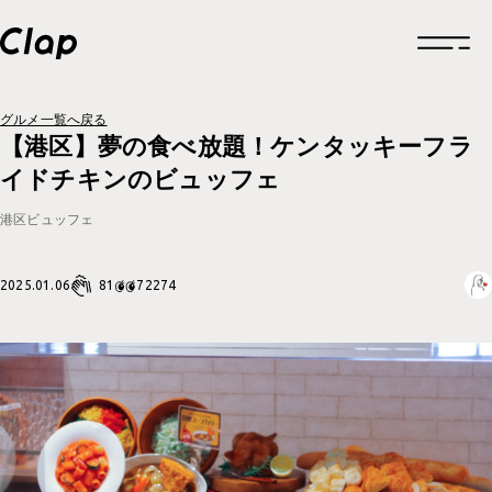
グルメ一覧へ戻る
トップページ
【港区】夢の食べ放題！ケンタッキーフラ
イドチキンのビュッフェ
企業情報
港区
ビュッフェ
企業情報一覧
制作実績
81
2025.01.06
企業概要
72274
制作実績一覧
採用情報
福利厚生
ロゴデザイン
お知らせ
福利厚生一覧
クリエイティブ
グルメ
働きかた
福利厚生
ブランドサイト
考えかた
考えかた
社内の取り組み
ブランディング
ブランディング