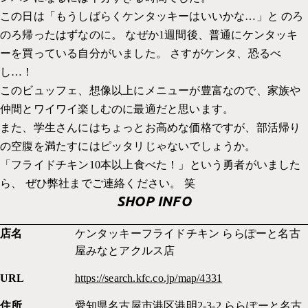
この日は「もうしばらくケンタッキーはいいかな…」と のろ
のろ帰ったはずなのに。 なぜか1週間後、普通にケンタッキ
ーを買っている自分がいました。 さすがケンタ、恐るべ
し…！
このビュッフェ、想像以上にメニューが豊富なので、家族や
仲間とワイワイ楽しむのに最適だと思います。
また、学生さんにはちょっとお高めな価格ですが、部活帰り
の空腹を満たすにはピッタリじゃないでしょうか。
「フライドチキン10本以上食べた！」という勇者がいました
ら、 ぜひ弊社までご連絡ください。 笑
SHOP INFO
店名
ケンタッキーフライドチキン ららぽーと名古
屋みなとアクルス店
URL
https://search.kfc.co.jp/map/4331
住所
愛知県名古屋市港区港明2-3-2 ららぽーと名古