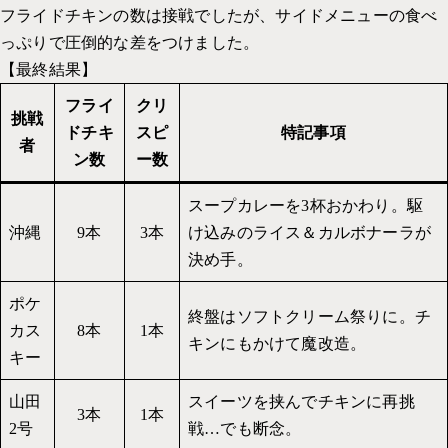
フライドチキンの数は接戦でしたが、サイドメニューの食べ
っぷりで圧倒的な差をつけました。
【最終結果】
フライ
クリ
挑戦
ドチキ
スピ
特記事項
者
ン数
ー数
スープカレーを3杯おかわり。駆
沖縄
9本
3本
け込みのライス＆カルボナーラが
決め手。
ポケ
終盤はソフトクリーム祭りに。チ
カス
8本
1本
キンにもかけて魔改造。
キー
山田
スイーツを挟んでチキンに再挑
3本
1本
2号
戦…でも断念。