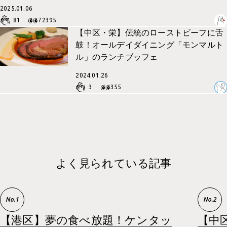
社内の取り組み一覧
2025.01.06
採用サイト
イベント
81
72395
コーポレートサイト
【中区・栄】伝統のローストビーフに舌
PP
鼓！オールデイダイニング「モンマルト
WEBデザイン
ル」のランチブッフェ
考えかた
UI・UX 設計
2024.01.26
グラフィックデザイン
3
355
パッケージデザイン
イラスト
インタラクティブコンテンツ
メディア運用
よく見られている記事
【港区】夢の食べ放題！ケンタッ
【中