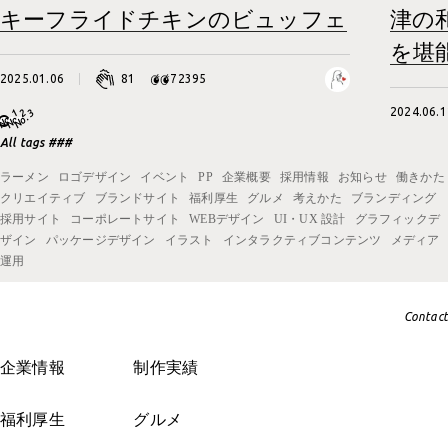
キーフライドチキンのビュッフェ
津の
を堪
2025.01.06
81
72395
2024.06.1
All tags ###
ラーメン
ロゴデザイン
イベント
PP
企業概要
採用情報
お知らせ
働きかた
クリエイティブ
ブランドサイト
福利厚生
グルメ
考えかた
ブランディング
採用サイト
コーポレートサイト
WEBデザイン
UI・UX 設計
グラフィックデ
ザイン
パッケージデザイン
イラスト
インタラクティブコンテンツ
メディア
運用
Contact
企業情報
制作実績
福利厚生
グルメ