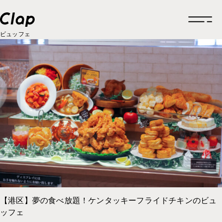
ビュッフェ
トップページ
企業情報
企業情報一覧
制作実績
企業概要
制作実績一覧
採用情報
福利厚生
ロゴデザイン
お知らせ
福利厚生一覧
クリエイティブ
グルメ
働きかた
福利厚生
ブランドサイト
【港区】夢の食べ放題！ケンタッキーフライドチキンのビュ
考えかた
考えかた
社内の取り組み
ッフェ
ブランディング
ブランディング