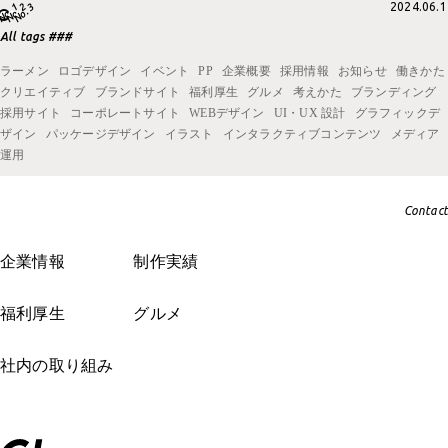
社内の取り組み一覧
2024.06.1
採用サイト
All tags ###
イベント
コーポレートサイト
ラーメン
ロゴデザイン
イベント
PP
企業概要
採用情報
お知らせ
働きかた
PP
WEBデザイン
クリエイティブ
ブランドサイト
福利厚生
グルメ
考えかた
ブランディング
採用サイト
コーポレートサイト
WEBデザイン
UI・UX 設計
グラフィックデ
考えかた
UI・UX 設計
ザイン
パッケージデザイン
イラスト
インタラクティブコンテンツ
メディア
運用
グラフィックデザイン
パッケージデザイン
Contact
イラスト
企業情報
制作実績
インタラクティブコンテンツ
福利厚生
グルメ
メディア運用
社内の取り組み