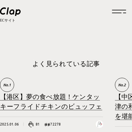
ECサイト
トップページ
企業情報
よく見られている記事
企業情報一覧
制作実績
企業概要
制作実績一覧
採用情報
福利厚生
ロゴデザイン
【港区】夢の食べ放題！ケンタッ
【中
お知らせ
福利厚生一覧
クリエイティブ
グルメ
キーフライドチキンのビュッフェ
津の
働きかた
福利厚生
を堪
ブランドサイト
考えかた
考えかた
社内の取り組み
2025.01.06
81
72278
ブランディング
ブランディング