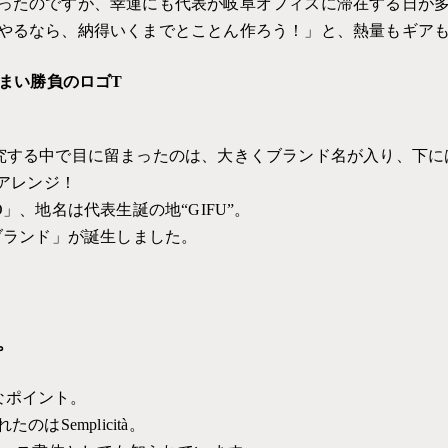
ったのですが、幸運にも代表が岐阜オフィスに滞在する日が
やるなら、納得いくまでとことん作ろう！」と、熱量もギアも
佇まい勝負のロゴT
する中で目に留まったのは、大きくブランド名が入り、下には“
にアレンジ！
」、地名は代表生誕の地“GIFU”。
ブランド」が誕生しました。
。
なポイント。
Semplicità。