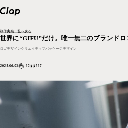
制作実績一覧へ戻る
トップページ
世界に“GIFU”だけ。唯一無二のブランド
ロゴデザイン
クリエイティブ
パッケージデザイン
企業情報
企業情報一覧
12
2025.06.03
217
制作実績
企業概要
制作実績一覧
採用情報
福利厚生
ロゴデザイン
お知らせ
福利厚生一覧
クリエイティブ
グルメ
働きかた
福利厚生
ブランドサイト
考えかた
考えかた
社内の取り組み
ブランディング
ブランディング