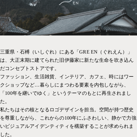
社内の取り組み一覧
採用サイト
イベント
コーポレートサイト
PP
WEBデザイン
考えかた
UI・UX 設計
グラフィックデザイン
三重県・石榑（いしぐれ）にある「GRE EN（ぐれえん）」
は、大正末期に建てられた旧伊藤家に新たな生命を吹き込ん
パッケージデザイン
だコンセプトストアです。
イラスト
ファッション、生活雑貨、インテリア、カフェ、時にはワー
クショップなど…暮らしにまつわる要素を内包しながら、
インタラクティブコンテンツ
「100年を継いでゆく」というテーマのもとに再生されまし
メディア運用
た。
私たちはその核となるロゴデザインを担当。空間が持つ歴史
を尊重しながら、これからの100年にふさわしい、静かで力強
いビジュアルアイデンティティを構築することが求められま
した。