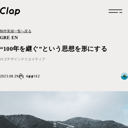
制作実績一覧へ戻る
トップページ
GRE EN
“100年を継ぐ”という思想を形にする
企業情報
ロゴデザイン
クリエイティブ
企業情報一覧
制作実績
企業概要
4
2025.08.29
162
制作実績一覧
採用情報
福利厚生
ロゴデザイン
お知らせ
福利厚生一覧
クリエイティブ
グルメ
働きかた
福利厚生
ブランドサイト
考えかた
考えかた
社内の取り組み
ブランディング
ブランディング