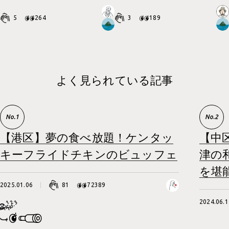
3
189
5
264
よく見られている記事
【港区】夢の食べ放題！ケンタッ
【中
キーフライドチキンのビュッフェ
津の
を堪
2025.01.06
81
72389
2024.06.1